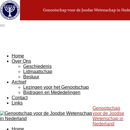
Ga
direct
naar
de
hoofdinhoud
Home
Over Ons
Geschiedenis
Lidmaatschap
Bestuur
Archief
Lezingen voor het Genootschap
Bijdragen en Mededelingen
Contact
Links
Genootschap
voor de Joodse
Wetenschap in
Nederland
Home